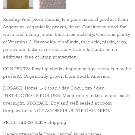
Rosehip Peel (Rosa Canina) Is a pure natural product from
Argentina, organically grown, dried. Considered good for
worn and aching joints. Increases mobility. Contains plenty
of Vitamins C, flavonoids, riboflavin, folic acid, niacin, iron,
potassium, beta-carotene and vitamin k. Contains no
additives, free of lump prevention
CONTENTS: Rosehip shells chopped (single kernels may be
present). Organically grown from South America.
DOSAGE: Horse, 1-3 tbsp / day, Dog, 1 tsp / day.
INSTRUCTIONS FOR USE: Mix directly in the feed or soak
overnight. STORAGE: Dry and well sealed at room
temperature. NOT ACCESSIBLE FOR CHILDREN.
PRICE: 144.00 SEK + shipping
Hagebuttenschale (Rosa Canina) ist ein reines