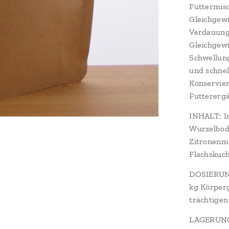
Futtermis
Gleichgewi
Verdauung
Gleichgewi
Schwellung
und schnel
Konservier
Futtererg
INHALT: I
Wurzelbod
Zitronenm
Flachskuc
DOSIERUNG:
kg Körperg
trächtigen
LAGERUNG: