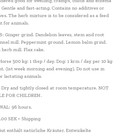
sidered good for swelling, cramps, colitis and eczema
. Gentle and fast-acting. Contains no additives or
ves. The herb mixture is to be considered as a feed
 for animals.
Ginger grind. Dandelion leaves, stem and root
nnel mill. Peppermint ground. Lemon balm grind.
herb mill. Flax cake.
rse 500 kg: 1 tbsp / day. Dog: 1 krm / day per 10 kg
t. (1st week morning and evening). Do not use in
r lactating animals.
Dry and tightly closed at room temperature. NOT
LE FOR CHILDREN.
AL: 96 hours.
2.00 SEK + Shipping
ut enthält natürliche Kräuter. Entwickelte