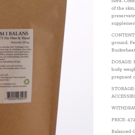
flora. Con
of the skin
preservati
supplement
CONTENTS: 
ground. Fe
Buckwheat 
DOSAGE: Ho
body weigh
pregnant o
STORAGE: 
ACCESSIB
WITHDRAW
PRICE: 47
Balanced G