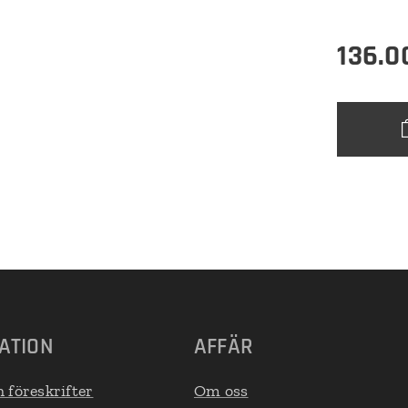
136.0
ATION
AFFÄR
h föreskrifter
Om oss