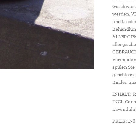
Geschwüre
werden. V
und trocke
Behandlung
ALLERGIE: 
allergisc
GEBRAUCH:
Vermeiden 
spülen Sie
geschloss
Kinder un
INHALT: Ra
INCI: Canol
Lavendula 
PREIS: 136