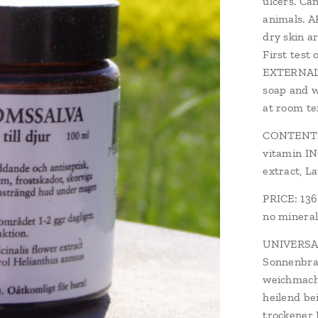
ulcers. Ca
animals. A
dry skin a
First test 
EXTERNAL U
soap and w
at room te
CONTENTS: 
vitamin INC
extract, L
PRICE: 136
no mineral
UNIVERSAL
Sonnenbra
weichmache
heilend b
trockener 