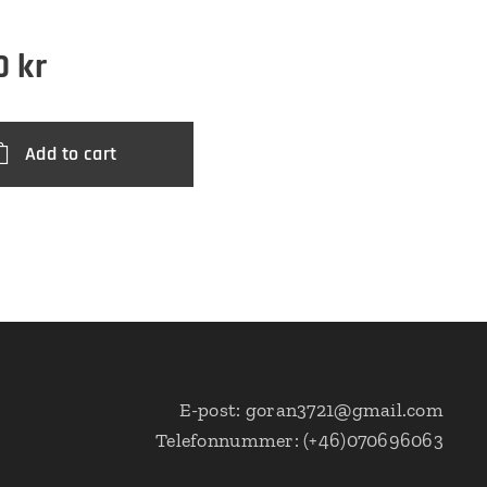
0
kr
Add to cart
E-post: goran3721@gmail.com
Telefonnummer: (+46)070696063