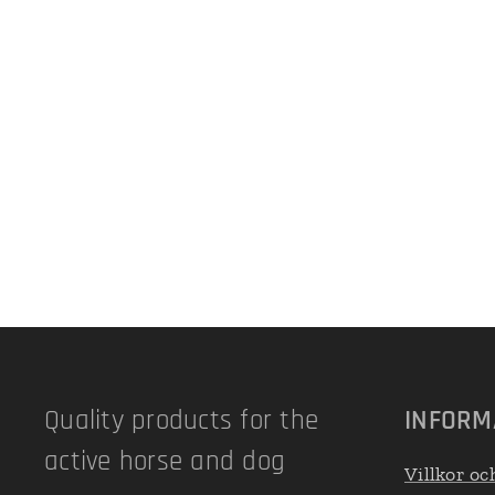
Quality products for the
INFORM
active horse and dog
Villkor oc