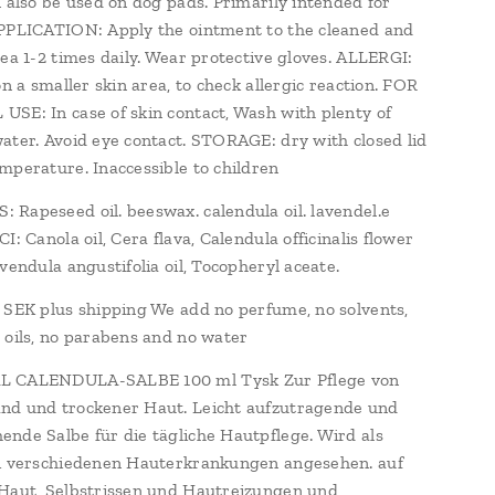
n also be used on dog pads. Primarily intended for
PPLICATION: Apply the ointment to the cleaned and
rea 1-2 times daily. Wear protective gloves. ALLERGI:
on a smaller skin area, to check allergic reaction. FOR
SE: In case of skin contact, Wash with plenty of
ater. Avoid eye contact. STORAGE: dry with closed lid
mperature. Inaccessible to children
Rapeseed oil. beeswax. calendula oil. lavendel.e
I: Canola oil, Cera flava, Calendula officinalis flower
avendula angustifolia oil, Tocopheryl aceate.
 SEK plus shipping We add no perfume, no solvents,
 oils, no parabens and no water
 CALENDULA-SALBE 100 ml Tysk Zur Pflege von
nd und trockener Haut. Leicht aufzutragende und
nde Salbe für die tägliche Hautpflege. Wird als
ei verschiedenen Hauterkrankungen angesehen. auf
Haut, Selbstrissen und Hautreizungen und