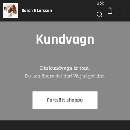
Sök
Göran E Larsson
Kundvagn
Din kundvagn är tom.
Du kan ändra det där! Välj något fint.
Fortsätt shoppa