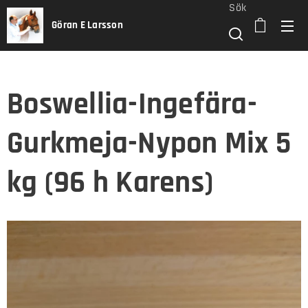
Sök
Göran E Larsson
Boswellia-Ingefära-
Gurkmeja-Nypon Mix 5
kg (96 h Karens)