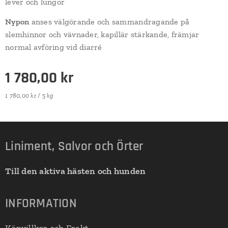
lever och lungor
Nypon
anses välgörande och sammandragande på
slemhinnor och vävnader, kapillär stärkande, främjar
normal avföring vid diarré
1 780,00
kr
1 780,00 kr / 5 kg
Liniment, Salvor och Örter
Till den aktiva hästen och hunden
INFORMATION