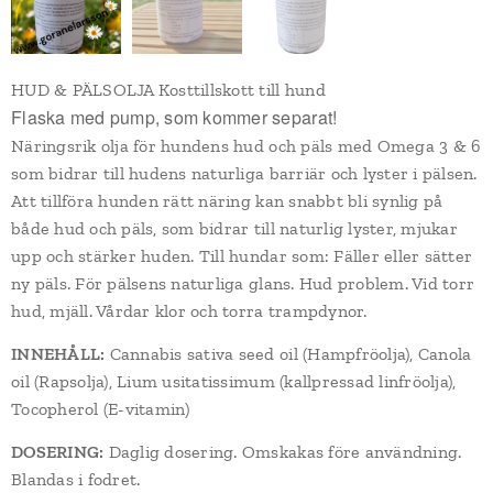
HUD & PÄLSOLJA Kosttillskott till hund
Flaska med pump, som kommer separat!
Näringsrik olja för hundens hud och päls med Omega 3 & 6
som bidrar till hudens naturliga barriär och lyster i pälsen.
Att tillföra hunden rätt näring kan snabbt bli synlig på
både hud och päls, som bidrar till naturlig lyster, mjukar
upp och stärker huden. Till hundar som: Fäller eller sätter
ny päls. För pälsens naturliga glans. Hud problem. Vid torr
hud, mjäll. Vårdar klor och torra trampdynor.
INNEHÅLL:
Cannabis sativa seed oil (Hampfröolja), Canola
oil (Rapsolja), Lium usitatissimum (kallpressad linfröolja),
Tocopherol (E-vitamin)
DOSERING:
Daglig dosering. Omskakas före användning.
Blandas i fodret.