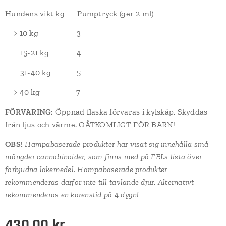
Hundens vikt kg Pumptryck (ger 2 ml)
> 10 kg 3
15-21 kg 4
31-40 kg 5
> 40 kg 7
FÖRVARING:
Öppnad flaska förvaras i kylskåp. Skyddas
från ljus och värme. OÅTKOMLIGT FÖR BARN!
OBS!
Hampabaserade produkter har visat sig innehålla små
mängder cannabinoider, som finns med på FEI.s lista över
förbjudna läkemedel. Hampabaserade produkter
rekommenderas därför inte till tävlande djur. Alternativt
rekommenderas en karenstid på 4 dygn!
430,00
kr