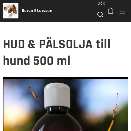
Sök
Göran E Larsson
HUD & PÄLSOLJA till
hund 500 ml