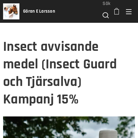
Sök
Göran E Larsson
Insect avvisande
medel (Insect Guard
och Tjärsalva)
Kampanj 15%