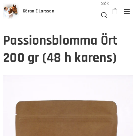
Sök
Göran E Larsson
Passionsblomma Ört
200 gr (48 h karens)