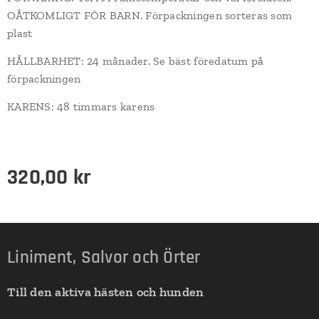
OÅTKOMLIGT FÖR BARN. Förpackningen sorteras som
plast
HÅLLBARHET: 24 månader. Se bäst föredatum på
förpackningen
KARENS: 48 timmars karens
320,00
kr
Liniment, Salvor och Örter
Till den aktiva hästen och hunden