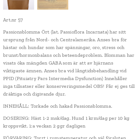
Art.nr 57
Passionsblomma Ört (lat. Passioflora Incarnata) har sitt
ursprung från Nord- och Centralamerika. Anses bra för
hästar och hundar som har spänningar, oro, stress och
brunst/hormonbalans och beteendeproblem. Blomman har
visats öka mängden GABA som är att av hjärnans
viktigaste ämnen. Anses bra vid långtidsbehandling vid
PPID (Pituiatry Pars Intermedia Dysfunction) Innehåller
inga tillsatser eller konserveringsmedel OBS! Får ej ges till
dräktiga och digivande djur.
INNEHÅLL: Torkade och hakad Passionsblomma.
DOSERING: Häst 1-2 msk/dag. Hund 1 krm/dag per 10 kg
kroppsvikt. 1:a veckan 2 ggr dagligen
FÖRVARING: Torrt i rumstemperatur och väl försluten.