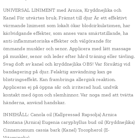
UNIVERSAL LINIMENT med Arnica, Kryddnejlika och
Kanel För utvärtes bruk. Främst till djur Är ett effektivt
värmande liniment som lokalt ökar blodcirkulationen, har
kärlvidgande effekter, som anses vara smärtstillande, ha
anti-inflammatoriska effekter och välgörande för
ömmande muskler och senor. Applicera med lätt massage
på muskler, senor och leder efter hård träning eller tävling.
Svag doft av kanel och kryddnejlika OBS! Var försiktig vid
bandagering på djur. Felaktig användning kan ge
blistringseffekt. Kan frambringa allergisk reaktion.
Appliceras ej på öppna sår och irriterad hud. undvik
kontakt med ögon och slemhinnor. Var noga med att tvätta
händerna, använd handskar.
INNEHÅLL: Canola oil (Kallpressad Rapsolja) Arnica
Montana (Arnica) Eugenia caryphyllus bud oil (Kryddnejlika)
Cinnamomum cassia bark (Kanel) Tocopherol (E-
Vitaminolja)