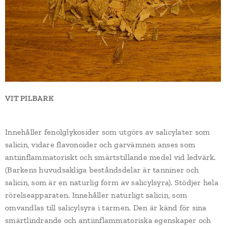
VIT PILBARK
Innehåller fenolglykosider som utgörs av salicylater som
salicin, vidare flavonoider och garvämnen anses som
antiinflammatoriskt och smärtstillande medel vid ledvärk.
(Barkens huvudsakliga beståndsdelar är tanniner och
salicin, som är en naturlig form av salicylsyra). Stödjer hela
rörelseapparaten. Innehåller naturligt salicin, som
omvandlas till salicylsyra i tarmen. Den är känd för sina
smärtlindrande och antiinflammatoriska egenskaper och