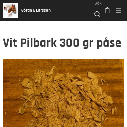
Sök
Göran E Larsson
Vit Pilbark 300 gr påse