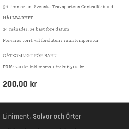
96 timmar enl Svenska Travsportens Centralförbund
HÅLLBARHET
24 månader. Se bäst före datum
Förvaras torrt väl försluten i rumstemperatur
OÅTKOMLIGT FÖR BARN
PRIS: 200 kr inkl moms + frakt 65.00 kr
200,00
kr
Liniment, Salvor och Örter